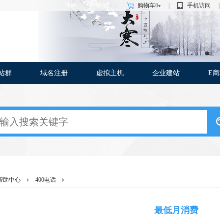
购物车
0
|
手机访问
|
站群
域名注册
虚拟主机
企业建站
E
帮助中心
400电话
最低月消费