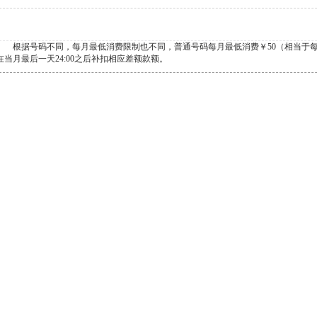
根据号码不同，每月最低消费限制也不同，普通号码每月最低消费￥50（相当于每天
在当月最后一天24:00之后补扣相应差额款额。